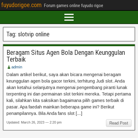
fuyudorigoe.com
Forum games online fuyudo rigoe
Tag:
slotvip online
Beragam Situs Agen Bola Dengan Keunggulan
Terbaik
admin
Dalam artikel berikut, saya akan bicara mengenai beragam
keunggulan agen bola gacor terkini, terhitung Judi slot. Anda
akan ketahui selanjutnya mengenai pengembang piranti lunak
terpenting ini dan permainan slot terkini mereka. Tetapi pertama
kali, silahkan kita saksikan bagaimana pilih games terbaik di
pasar. Apa faedah mainkan beberapa game ini? Berikut
penampilannya. Bila Anda fans slot […]
Updated: March 26, 2023 — 2:20 pm
Read Post