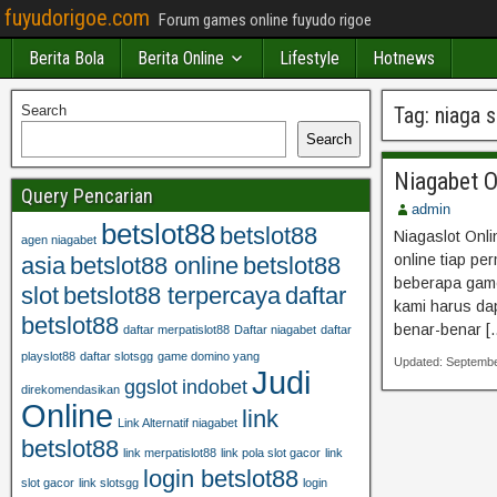
fuyudorigoe.com
Forum games online fuyudo rigoe
Berita Bola
Berita Online
Lifestyle
Hotnews
Search
Tag:
niaga s
Search
Niagabet O
Query Pencarian
admin
betslot88
betslot88
Niagaslot Onli
agen niagabet
online tiap pe
asia
betslot88 online
betslot88
beberapa game
slot
betslot88 terpercaya
daftar
kami harus da
betslot88
benar-benar [
daftar merpatislot88
Daftar niagabet
daftar
playslot88
daftar slotsgg
game domino yang
Updated: Septembe
Judi
ggslot
indobet
direkomendasikan
Online
link
Link Alternatif niagabet
betslot88
link merpatislot88
link pola slot gacor
link
login betslot88
slot gacor
link slotsgg
login