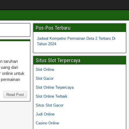
Pos-Pos Terbaru
Jadwal Kompetisi Permainan Dota 2 Terbaru Di
Tahun 2024
Situs Slot Terpercaya
an taruhan
 uang dari
Slot Online
 online untuk
Slot Gacor
u permainan
Slot Online Terpercaya
Read Post
Slot Online Terbaik
Situs Slot Gacor
Judi Online
Casino Online