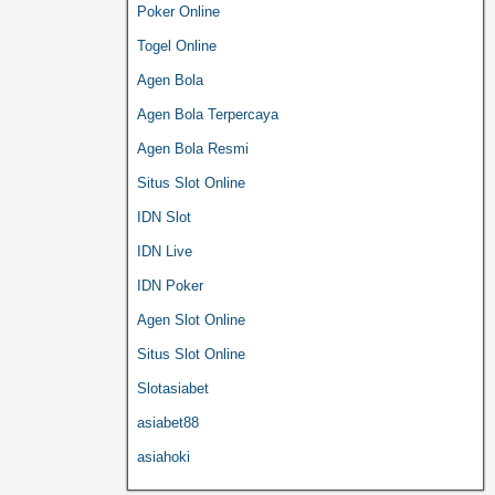
Poker Online
Togel Online
Agen Bola
Agen Bola Terpercaya
Agen Bola Resmi
Situs Slot Online
IDN Slot
IDN Live
IDN Poker
Agen Slot Online
Situs Slot Online
Slotasiabet
asiabet88
asiahoki