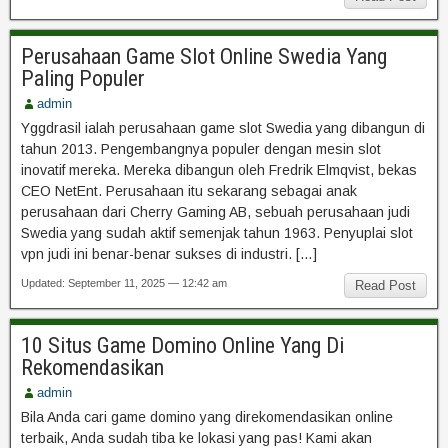
Perusahaan Game Slot Online Swedia Yang
Paling Populer
admin
Yggdrasil ialah perusahaan game slot Swedia yang dibangun di
tahun 2013. Pengembangnya populer dengan mesin slot
inovatif mereka. Mereka dibangun oleh Fredrik Elmqvist, bekas
CEO NetEnt. Perusahaan itu sekarang sebagai anak
perusahaan dari Cherry Gaming AB, sebuah perusahaan judi
Swedia yang sudah aktif semenjak tahun 1963. Penyuplai slot
vpn judi ini benar-benar sukses di industri. […]
Updated: September 11, 2025 — 12:42 am
Read Post
10 Situs Game Domino Online Yang Di
Rekomendasikan
admin
Bila Anda cari game domino yang direkomendasikan online
terbaik, Anda sudah tiba ke lokasi yang pas! Kami akan