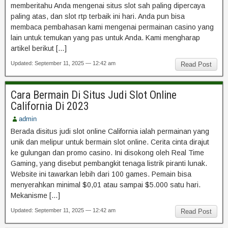
memberitahu Anda mengenai situs slot sah paling dipercaya
paling atas, dan slot rtp terbaik ini hari. Anda pun bisa
membaca pembahasan kami mengenai permainan casino yang
lain untuk temukan yang pas untuk Anda. Kami mengharap
artikel berikut […]
Updated: September 11, 2025 — 12:42 am
Read Post
Cara Bermain Di Situs Judi Slot Online
California Di 2023
admin
Berada disitus judi slot online California ialah permainan yang
unik dan melipur untuk bermain slot online. Cerita cinta dirajut
ke gulungan dan promo casino. Ini disokong oleh Real Time
Gaming, yang disebut pembangkit tenaga listrik piranti lunak.
Website ini tawarkan lebih dari 100 games. Pemain bisa
menyerahkan minimal $0,01 atau sampai $5.000 satu hari.
Mekanisme […]
Updated: September 11, 2025 — 12:42 am
Read Post