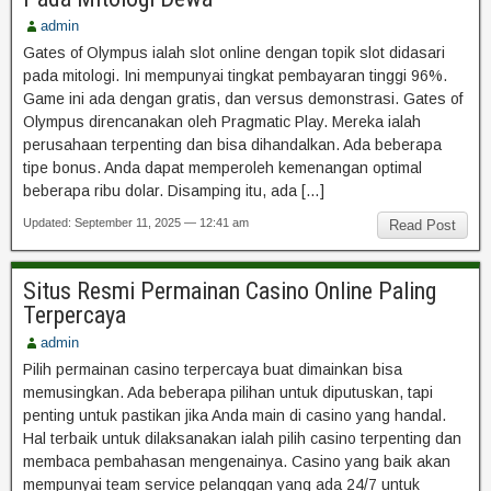
admin
Gates of Olympus ialah slot online dengan topik slot didasari
pada mitologi. Ini mempunyai tingkat pembayaran tinggi 96%.
Game ini ada dengan gratis, dan versus demonstrasi. Gates of
Olympus direncanakan oleh Pragmatic Play. Mereka ialah
perusahaan terpenting dan bisa dihandalkan. Ada beberapa
tipe bonus. Anda dapat memperoleh kemenangan optimal
beberapa ribu dolar. Disamping itu, ada […]
Updated: September 11, 2025 — 12:41 am
Read Post
Situs Resmi Permainan Casino Online Paling
Terpercaya
admin
Pilih permainan casino terpercaya buat dimainkan bisa
memusingkan. Ada beberapa pilihan untuk diputuskan, tapi
penting untuk pastikan jika Anda main di casino yang handal.
Hal terbaik untuk dilaksanakan ialah pilih casino terpenting dan
membaca pembahasan mengenainya. Casino yang baik akan
mempunyai team service pelanggan yang ada 24/7 untuk