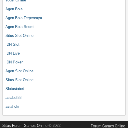
Togel Online
Agen Bola
Agen Bola Terpercaya
Agen Bola Resmi
Situs Slot Online
IDN Slot
IDN Live
IDN Poker
Agen Slot Online
Situs Slot Online
Slotasiabet
asiabet88
asiahoki
Situs Forum Games Online © 2022
Forum Games Online