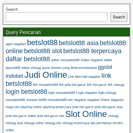
Search
Search
Query Pencarian
betslot88
betslot88 asia
betslot88
agen niagabet
online
betslot88 slot
betslot88 terpercaya
daftar betslot88
daftar merpatislot88
Daftar niagabet
daftar
ggslot
playslot88
daftar slotsgg
game domino yang direkomendasikan
Judi Online
link
indobet
Link Alternatif niagabet
betslot88
link merpatislot88
link pola slot gacor
link slot gacor
link slotsgg
login betslot88
login merpatislot88
Login niagabet
login slotsgg
merpatislot88
merpati slot88
merpatislot88 slot
niagabet
niagabet Online
niagaslot
niaga slot
playking online
playking terpercaya
pola slot gacor
pola slot gacor asia
Slot Online
pola slot gacor online
pola slot gacor slot
slotsgg
slotsgg asia
slotsgg online
slotsgg slot
slotsgg terpercaya
tipe permainan domino
online