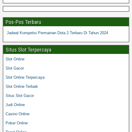
Pos-Pos Terbaru
Jadwal Kompetisi Permainan Dota 2 Terbaru Di Tahun 2024
Situs Slot Terpercaya
Slot Online
Slot Gacor
Slot Online Terpercaya
Slot Online Terbaik
Situs Slot Gacor
Judi Online
Casino Online
Poker Online