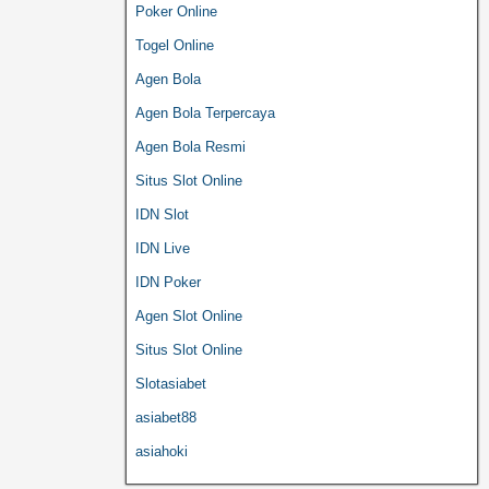
Poker Online
Togel Online
Agen Bola
Agen Bola Terpercaya
Agen Bola Resmi
Situs Slot Online
IDN Slot
IDN Live
IDN Poker
Agen Slot Online
Situs Slot Online
Slotasiabet
asiabet88
asiahoki