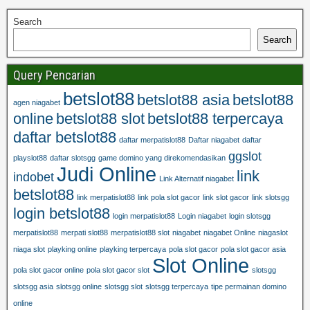
Search
Search
Query Pencarian
betslot88
betslot88 asia
betslot88
agen niagabet
online
betslot88 slot
betslot88 terpercaya
daftar betslot88
daftar merpatislot88
Daftar niagabet
daftar
ggslot
playslot88
daftar slotsgg
game domino yang direkomendasikan
Judi Online
link
indobet
Link Alternatif niagabet
betslot88
link merpatislot88
link pola slot gacor
link slot gacor
link slotsgg
login betslot88
login merpatislot88
Login niagabet
login slotsgg
merpatislot88
merpati slot88
merpatislot88 slot
niagabet
niagabet Online
niagaslot
niaga slot
playking online
playking terpercaya
pola slot gacor
pola slot gacor asia
Slot Online
pola slot gacor online
pola slot gacor slot
slotsgg
slotsgg asia
slotsgg online
slotsgg slot
slotsgg terpercaya
tipe permainan domino
online