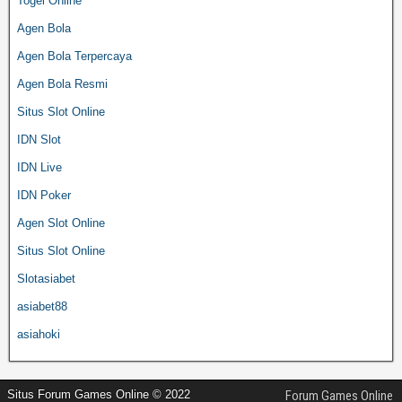
Togel Online
Agen Bola
Agen Bola Terpercaya
Agen Bola Resmi
Situs Slot Online
IDN Slot
IDN Live
IDN Poker
Agen Slot Online
Situs Slot Online
Slotasiabet
asiabet88
asiahoki
Situs Forum Games Online © 2022
Forum Games Online