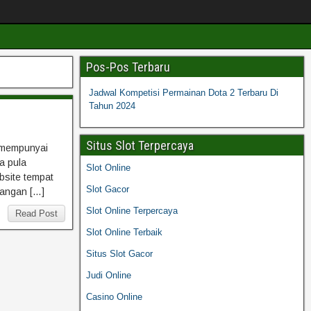
Pos-Pos Terbaru
Jadwal Kompetisi Permainan Dota 2 Terbaru Di
Tahun 2024
Situs Slot Terpercaya
g mempunyai
a pula
Slot Online
bsite tempat
Slot Gacor
nangan […]
Slot Online Terpercaya
Read Post
Slot Online Terbaik
Situs Slot Gacor
Judi Online
Casino Online