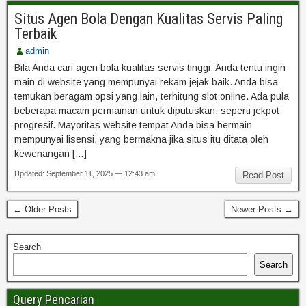
Situs Agen Bola Dengan Kualitas Servis Paling
Terbaik
admin
Bila Anda cari agen bola kualitas servis tinggi, Anda tentu ingin
main di website yang mempunyai rekam jejak baik. Anda bisa
temukan beragam opsi yang lain, terhitung slot online. Ada pula
beberapa macam permainan untuk diputuskan, seperti jekpot
progresif. Mayoritas website tempat Anda bisa bermain
mempunyai lisensi, yang bermakna jika situs itu ditata oleh
kewenangan […]
Updated: September 11, 2025 — 12:43 am
Read Post
← Older Posts
Newer Posts →
Search
Search
Query Pencarian