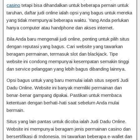
casino
tetapi bisa dihandalkan untuk beberapa pemain untuk
taruhan, daftar judi online ialah opsi yang bagus untuk mereka
yang tidak mempunyai beberapa waktu. Yang Anda perlukan
hanya computer atau handphone dan akses internet.
Bila Anda baru mengenali judi online, penting untuk pilih situs
dengan reputasi yang bagus. Cari website yang tawarkan
beragam permainan, termasuk slot dan blackjack. Tipe
website ini condong mempunyai kesempatan semakin tinggi
dan service pelanggan yang lebih bagus dibanding lainnya.
Opsi bagus untuk yang baru memulai ialah situs seperti Judi
Dadu Online. Website ini banyak memiliki permainan dan
benar-benar gampang dipakai. Pastikan untuk membaca
ketentuan dengan berhati-hati saat sebelum Anda mulai
bermain.
Situs yang lain pantas untuk dicoba ialah Judi Dadu Online.
Website ini mempunyai beragam jenis permainan casino dan
bersertifikasi di Indonesia. Ini tawarkan beberapa e-wallet dan