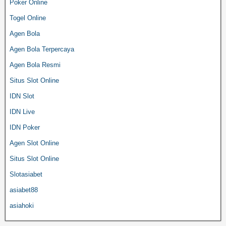
Poker Online
Togel Online
Agen Bola
Agen Bola Terpercaya
Agen Bola Resmi
Situs Slot Online
IDN Slot
IDN Live
IDN Poker
Agen Slot Online
Situs Slot Online
Slotasiabet
asiabet88
asiahoki