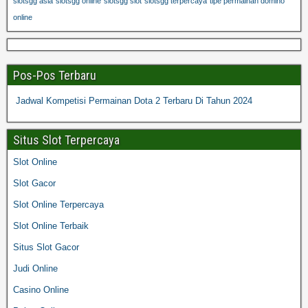
slotsgg asia
slotsgg online
slotsgg slot
slotsgg terpercaya
tipe permainan domino
online
Pos-Pos Terbaru
Jadwal Kompetisi Permainan Dota 2 Terbaru Di Tahun 2024
Situs Slot Terpercaya
Slot Online
Slot Gacor
Slot Online Terpercaya
Slot Online Terbaik
Situs Slot Gacor
Judi Online
Casino Online